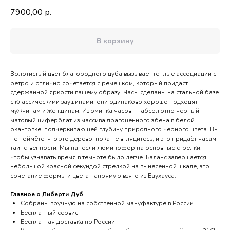
7900,00
р.
В корзину
Золотистый цвет благородного дуба вызывает тёплые ассоциации с
ретро и отлично сочетается с ремешком, который придаст
сдержанной яркости вашему образу. Часы сделаны на стальной базе
с классическими заушинами, они одинаково хорошо подходят
мужчинам и женщинам. Изюминка часов — абсолютно чёрный
матовый циферблат из массива драгоценного эбена в белой
окантовке, подчёркивающей глубину природного чёрного цвета. Вы
не поймёте, что это дерево, пока не вглядитесь, и это придаёт часам
таинственности. Мы нанесли люминофор на основные стрелки,
чтобы узнавать время в темноте было легче. Баланс завершается
небольшой красной секундой стрелкой на вынесенной шкале, это
сочетание формы и цвета напрямую взято из Баухауса.
Главное о Либерти Дуб
Собраны вручную на собственной мануфактуре в России
Бесплатный сервис
Бесплатная доставка по России