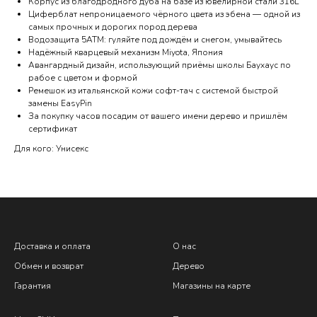
Корпус из благодродного дуба на базе из ювелирной стали 316L
Циферблат непроницаемого чёрного цвета из эбена — одной из
самых прочных и дорогих пород дерева
Водозащита 5АТМ: гуляйте под дождём и снегом, умывайтесь
Надёжный кварцевый механизм Miyota, Япония
Авангардный дизайн, использующий приёмы школы Баухаус по
рабое с цветом и формой
Ремешок из итальянской кожи софт-тач с системой быстрой
замены EasyPin
За покупку часов посадим от вашего имени дерево и пришлём
сертификат
Для кого: Унисекс
Доставка и оплата
О нас
Обмен и возврат
Дерево
Гарантия
Магазины на карте