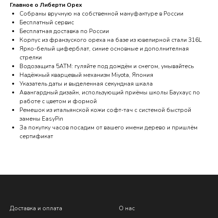
Главное о Либерти Орех
Собраны вручную на собственной мануфактуре в России
Бесплатный сервис
Бесплатная доставка по России
Корпус из франзуского ореха на базе из ювелирной стали 316L
Ярко-белый циферблат, синие основные и дополнителная
стрелки
Водозащита 5АТМ: гуляйте под дождём и снегом, умывайтесь
Надёжный кварцевый механизм Miyota, Япония
Указатель даты и выделенная секундная шкала
Авангардный дизайн, использующий приёмы школы Баухаус по
работе с цветом и формой
Ремешок из итальянской кожи софт-тач с системой быстрой
замены EasyPin
За покупку часов посадим от вашего имени дерево и пришлём
сертификат
Доставка и оплата
О нас