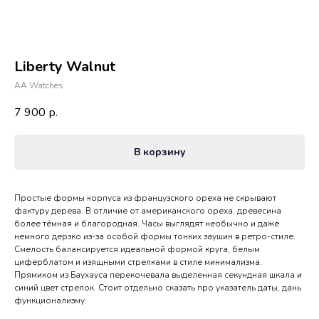
Liberty Walnut
AA Watches
7 900
р.
В корзину
Простые формы корпуса из французского ореха не скрывают
фактуру дерева. В отличие от американского ореха, древесина
более тёмная и благородная. Часы выглядят необычно и даже
немного дерзко из-за особой формы тонких заушин в ретро-стиле.
Смелость балансируется идеальной формой круга, белым
циферблатом и изящными стрелками в стиле минимализма.
Прямиком из Баухауса перекочевала выделенная секундная шкала и
синий цвет стрелок. Стоит отдельно сказать про указатель даты, дань
функционализму.